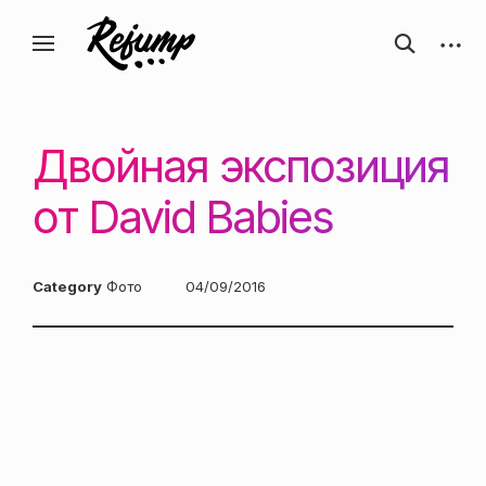
Перейти
Искусство, дизайн, вдохновение —
открыть
откры
к
Блог о творчестве
форму
боков
ReJump.ru
содержанию
поиска
панел
Двойная экспозиция
от David Babies
Category
Фото
Posted
04/09/2016
on: