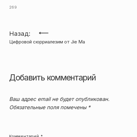
269
Навигация
Назад:
Цифровой сюрриалезим от Jie Ma
по
записям
Добавить комментарий
Ваш адрес email не будет опубликован.
Обязательные поля помечены
*
Комментарий
*