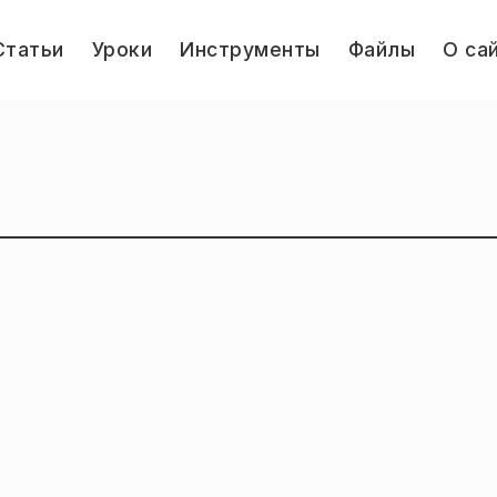
le
Статьи
Уроки
Инструменты
Файлы
О са
u
Jump.ru