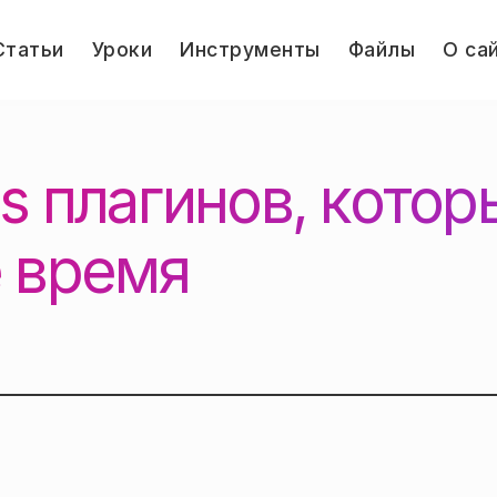
le
Статьи
Уроки
Инструменты
Файлы
О са
u
Jump.ru
s плагинов, котор
 время