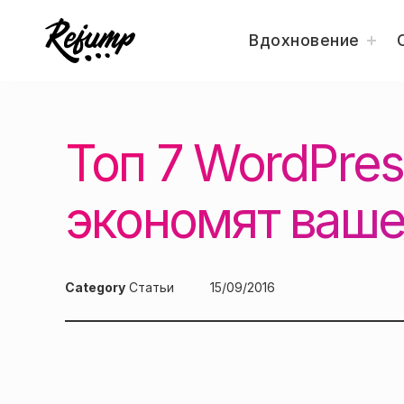
togg
Вдохновение
child
men
Перейти
Искусство, дизайн, вдохновение — Re
Блог о творчестве
к
содержанию
Топ 7 WordPres
экономят ваше
Category
Статьи
Posted
15/09/2016
on: