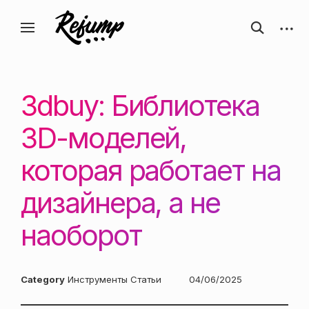
Перейти
Искусство, дизайн, вдохновение —
открыть
откры
к
Блог о творчестве
форму
боков
ReJump.ru
содержанию
поиска
панел
3dbuy: Библиотека
3D-моделей,
которая работает на
дизайнера, а не
наоборот
Category
Инструменты
Статьи
Posted
04/06/2025
on: