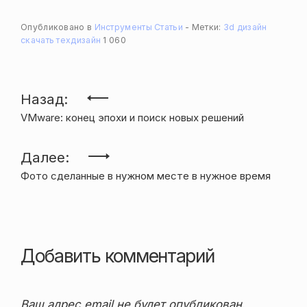
Опубликовано в
Инструменты
Статьи
Метки:
3d
дизайн
скачать
техдизайн
1 060
Навигация
Назад:
VMware: конец эпохи и поиск новых решений
по
записям
Далее:
Фото сделанные в нужном месте в нужное время
Добавить комментарий
Ваш адрес email не будет опубликован.