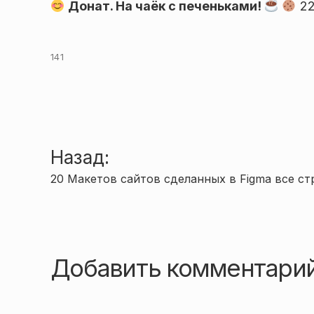
Донат. На чаёк с печеньками!
22
141
Навигация
Назад:
20 Макетов сайтов сделанных в Figma все с
по
записям
Добавить комментари