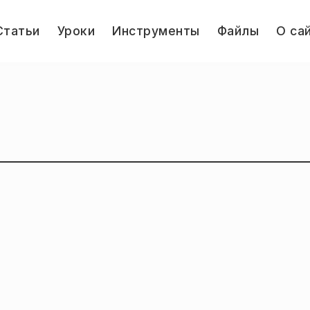
le
Статьи
Уроки
Инструменты
Файлы
О са
u
Jump.ru