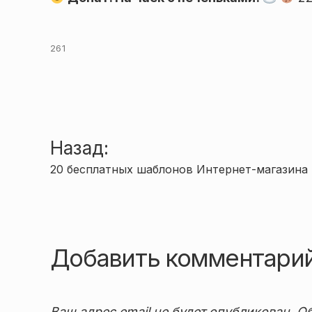
261
Навигация
Назад:
20 бесплатных шаблонов Интернет-магазина
по
записям
Добавить комментари
Ваш адрес email не будет опубликован.
Об