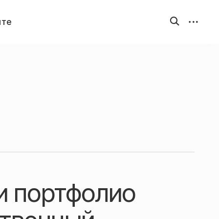
открыть
открыть
йте
форму
бокову
поиска
панель
и портфолио