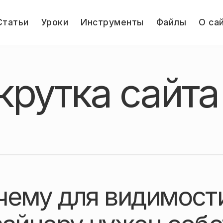
le
Статьи
Уроки
Инструменты
Файлы
О са
u
Jump.ru
крутка сайта
чему для видимост