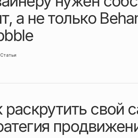
зайнеру нужен соб
т, а не только Beha
bbble
Статьи
 раскрутить свой с
ратегия продвижен