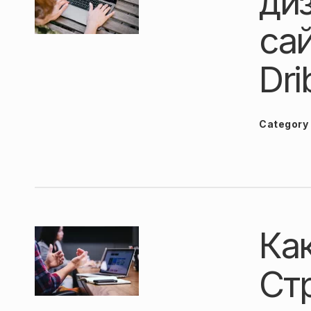
ди
сай
Dri
Category
Как
Ст