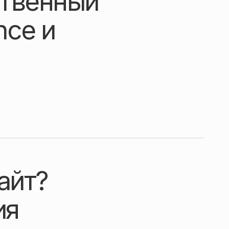
ственный
nce и
айт?
ия