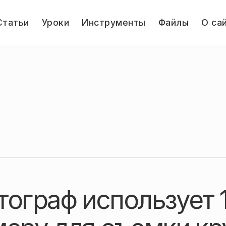
le
Статьи
Уроки
Инструменты
Файлы
О са
u
Jump.ru
тограф использует