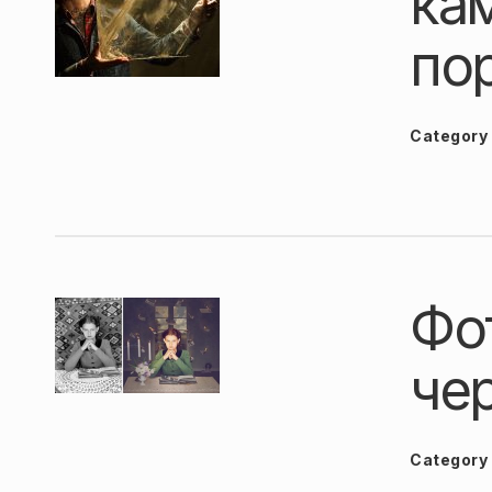
ка
по
Category
Фо
че
Category