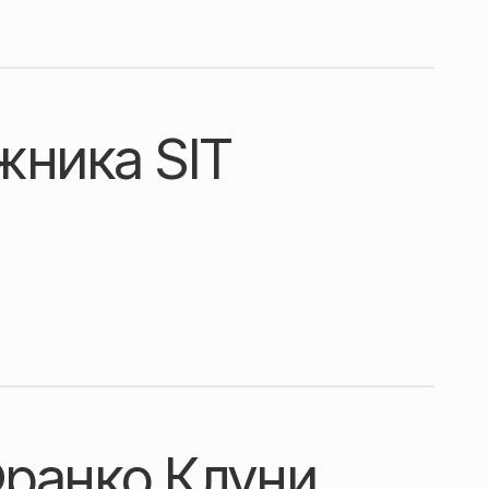
жника SIT
Франко Клуни