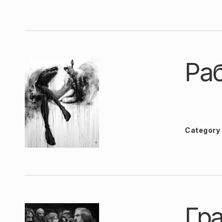
Ра
Category
Гр