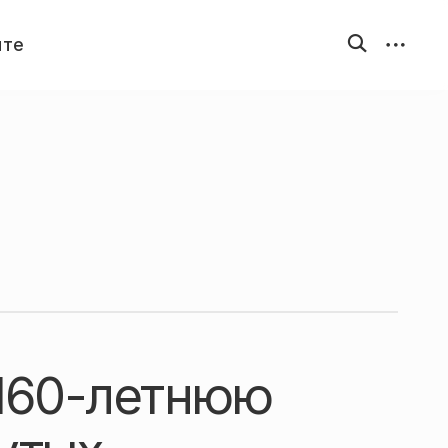
открыть
открыть
йте
форму
бокову
поиска
панель
 160-летнюю