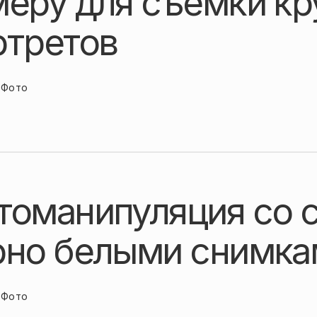
меру для съемки кр
ртретов
Фото
томанипуляция со 
рно белыми снимка
Фото