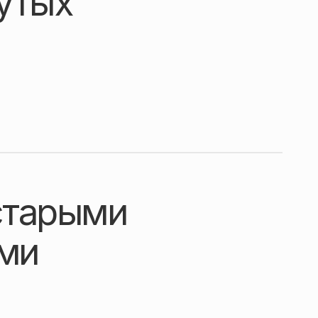
утых
старыми
ми