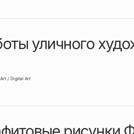
боты уличного худо
Art / Digital Art
афитовые рисунки 