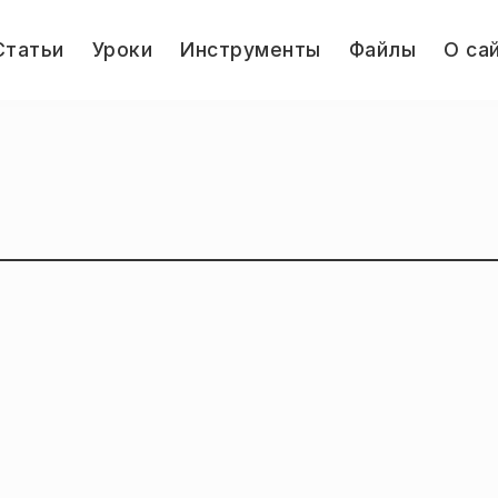
le
Статьи
Уроки
Инструменты
Файлы
О са
u
Jump.ru