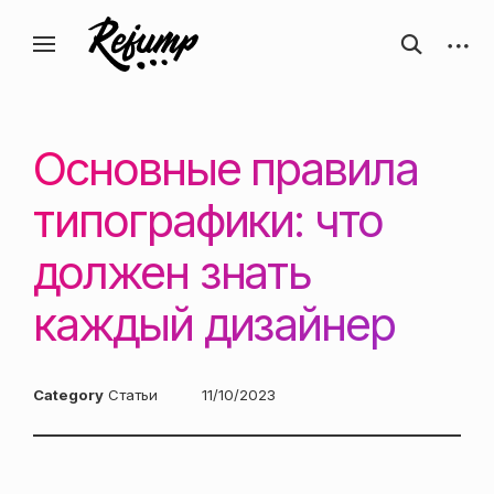
Перейти
Искусство, дизайн, вдохновение —
открыть
откры
к
Блог о творчестве
форму
боков
ReJump.ru
содержанию
поиска
панел
Основные правила
типографики: что
должен знать
каждый дизайнер
Category
Статьи
Posted
11/10/2023
on: