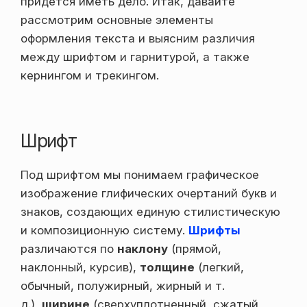
придется иметь дело. Итак, давайте
рассмотрим основные элементы
оформления текста и выясним различия
между шрифтом и гарнитурой, а также
кернингом и трекингом.
Шрифт
Под шрифтом мы понимаем графическое
изображение глифических очертаний букв и
знаков, создающих единую стилистическую
и композиционную систему.
Шрифты
различаются по
наклону
(прямой,
наклонный, курсив),
толщине
(легкий,
обычный, полужирный, жирный и т.
д.),
ширине
(сверхуплотненный, сжатый,