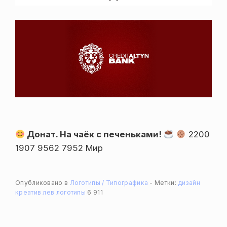
Донат. На чаёк с печеньками!
2200
1907 9562 7952 Мир
Опубликовано в
Логотипы / Типографика
Метки:
дизайн
креатив
лев
логотипы
6 911