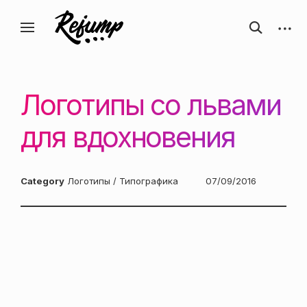
Перейти
Искусство, дизайн, вдохновение —
открыть
откры
к
Блог о творчестве
форму
боков
ReJump.ru
содержанию
поиска
панел
Логотипы со львами
для вдохновения
Category
Логотипы / Типографика
Posted
07/09/2016
on: