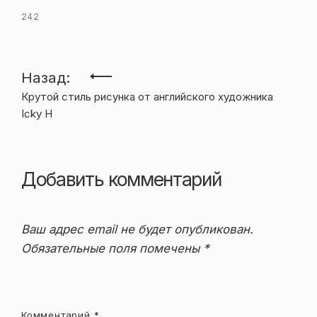
242
Навигация
Назад:
Крутой стиль рисунка от английского художника
по
Icky H
записям
Добавить комментарий
Ваш адрес email не будет опубликован.
Обязательные поля помечены
*
Комментарий
*