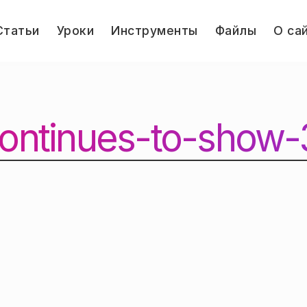
le
Статьи
Уроки
Инструменты
Файлы
О са
u
Jump.ru
ontinues-to-show-