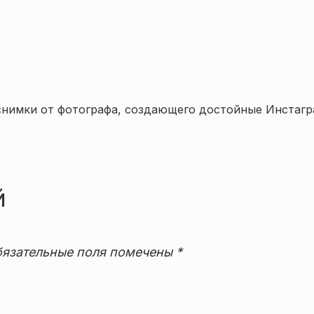
снимки от фотографа, создающего достойные Инстаг
й
язательные поля помечены
*