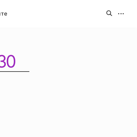
открыть
открыть
йте
форму
бокову
поиска
панель
30